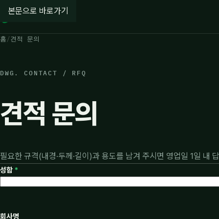
본문으로 바로가기
(주) 제이엔피
홈
견적 문의
DWG. CONTACT / RFQ
견적 문의
필요한 규격(내경·두께·길이)과 용도를 남겨 주시면 영업일 1일 내 
성함
*
회사명