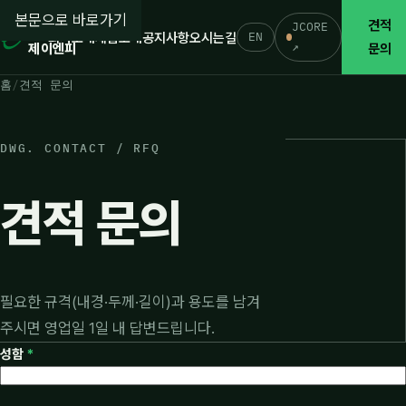
본문으로 바로가기
(주)
견적
JCORE
EN
회사소개
제품소개
공지사항
오시는길
↗
제이엔피
문의
홈
견적 문의
DWG. CONTACT / RFQ
견적 문의
필요한 규격(내경·두께·길이)과 용도를 남겨
주시면 영업일 1일 내 답변드립니다.
성함
*